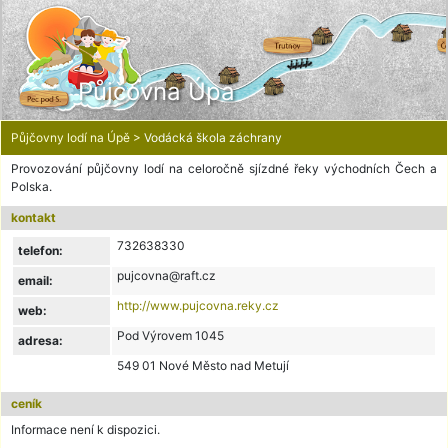
Půjčovna Úpa
Půjčovny lodí na Úpě >
Vodácká škola záchrany
Provozování půjčovny lodí na celoročně sjízdné řeky východních Čech a
Polska.
kontakt
732638330
telefon:
pujcovna@raft.cz
email:
http://www.pujcovna.reky.cz
web:
Pod Výrovem 1045
adresa:
549 01 Nové Město nad Metují
ceník
Informace není k dispozici.