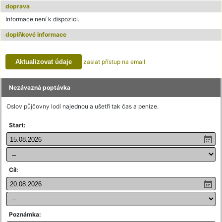
doprava
Informace není k dispozici.
doplňkové informace
zaslat přístup na email
Nezávazná poptávka
Oslov
půjčovny lodí
najednou a ušetři tak čas a peníze.
Start:
Cíl:
Poznámka: