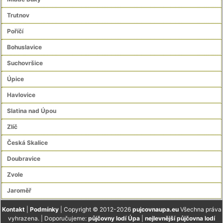
Trutnov
Poříčí
Bohuslavice
Suchovršice
Úpice
Havlovice
Slatina nad Úpou
Zlíč
Česká Skalice
Doubravice
Zvole
Jaroměř
Kontakt
|
Podmínky
| Copyright © 2012-2026
pujcovnaupa.eu
Všechna práva
vyhrazena. | Doporučujeme:
půjčovny lodí Úpa
|
nejlevnější půjčovna lodí