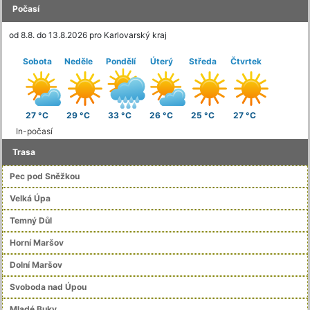
Počasí
od 8.8. do 13.8.2026 pro Karlovarský kraj
Sobota
Neděle
Pondělí
Úterý
Středa
Čtvrtek
27 °C
29 °C
33 °C
26 °C
25 °C
27 °C
In-počasí
Trasa
Pec pod Sněžkou
Velká Úpa
Temný Důl
Horní Maršov
Dolní Maršov
Svoboda nad Úpou
Mladé Buky